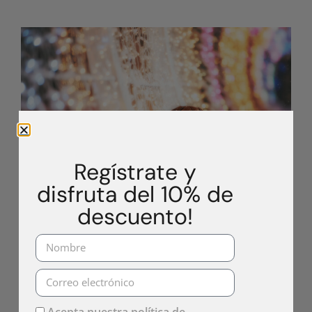
Regístrate y
disfruta del 10% de
descuento!
¡Celebra unas Navidades
Inolvidables en Málaga!
Málaga, la joya del sur de España, se viste de gala
durante la temporada navideña. Si estás buscando
Acepta nuestra
política de